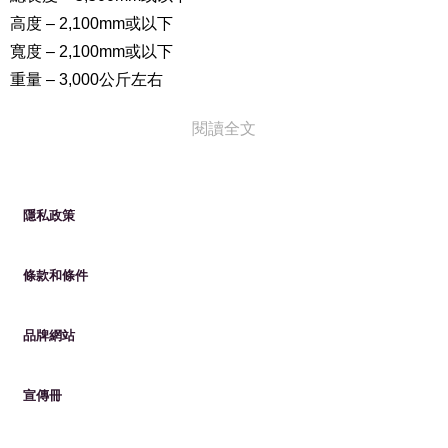
高度 – 2,100mm或以下
寬度 – 2,100mm或以下
重量 – 3,000公斤左右
價格：
閱讀全文
¥4,000 / 24小時（特價折扣價）
*如果您在24小時內將汽車趕出停車場，您將無法再次停車。
*如果超過24小時，將收取延期費。離開停車時，請向工作人
隱私政策
員支付指定的延期費。
*擴展費取決於您出發的時間。
條款和條件
7：00 ～20：00：¥300 /20分鐘
20：00 ～7：00：¥400 /60分鐘
品牌網站
*如果您想在1天或連續日期使用停車位超過1次，則每次需要
額外的“停車申請票”或支付費用（¥4,000）。
宣傳冊
如何使用停車位：
請來我們酒店的前台（2F），並收到“停車申請票”。